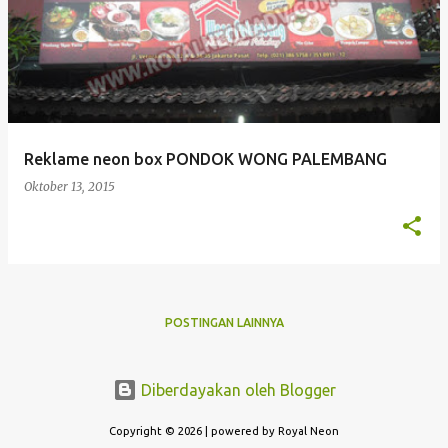
o
s
t
i
n
g
Reklame neon box PONDOK WONG PALEMBANG
a
Oktober 13, 2015
n
POSTINGAN LAINNYA
Diberdayakan oleh Blogger
Copyright © 2026 | powered by Royal Neon