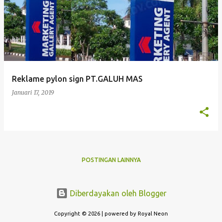
o
s
t
i
n
g
Reklame pylon sign PT.GALUH MAS
a
Januari 17, 2019
n
POSTINGAN LAINNYA
Diberdayakan oleh Blogger
Copyright © 2026 | powered by Royal Neon