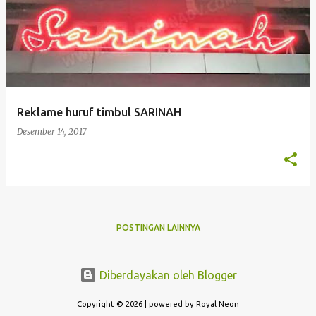
o
s
t
i
n
g
Reklame huruf timbul SARINAH
a
Desember 14, 2017
n
POSTINGAN LAINNYA
Diberdayakan oleh Blogger
Copyright © 2026 | powered by Royal Neon