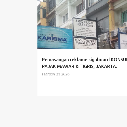
P
JASA
NEON BOX
PORTFOLIO
PRODUK
o
s
t
i
n
g
Pemasangan reklame signboard KONS
a
PAJAK MAWAR & TIGRIS, JAKARTA.
n
Februari 27, 2026