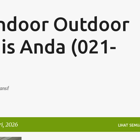
Langsung ke konten utama
ndoor Outdoor
is Anda (021-
)
ansi!
i, 2026
LIHAT SEMU