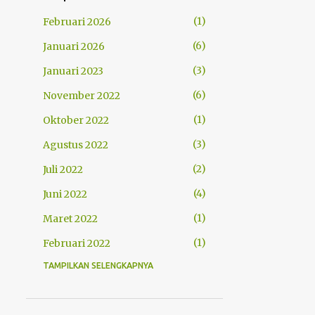
1
Februari 2026
6
Januari 2026
3
Januari 2023
6
November 2022
1
Oktober 2022
3
Agustus 2022
2
Juli 2022
4
Juni 2022
1
Maret 2022
1
Februari 2022
TAMPILKAN SELENGKAPNYA
2
Januari 2022
3
Desember 2021