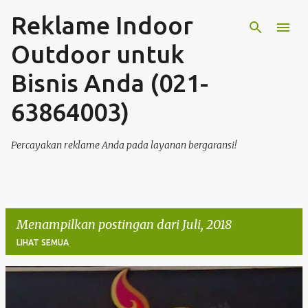
Reklame Indoor
Langsung ke konten utama
Outdoor untuk
Bisnis Anda (021-
63864003)
Percayakan reklame Anda pada layanan bergaransi!
Menampilkan postingan dari Juli, 2018
LIHAT SEMUA
P