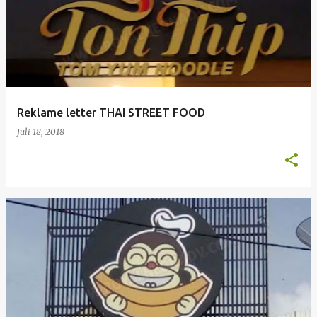
o
s
t
i
n
g
Reklame letter THAI STREET FOOD
a
Juli 18, 2018
n